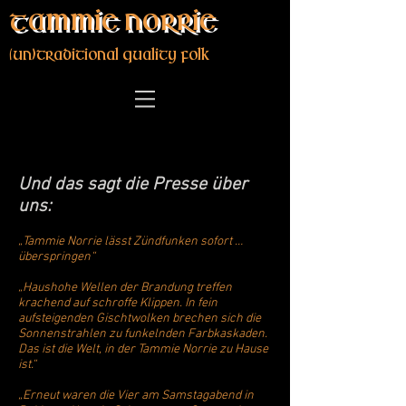
Tammie Norrie
(un)traditional quality folk
Und das sagt die Presse über
uns:
„Tammie Norrie lässt Zündfunken sofort …
überspringen“
„Haushohe Wellen der Brandung treffen
krachend auf schroffe Klippen. In fein
aufsteigenden Gischtwolken brechen sich die
Sonnenstrahlen zu funkelnden Farbkaskaden.
Das ist die Welt, in der Tammie Norrie zu Hause
ist.“
„Erneut waren die Vier am Samstagabend in