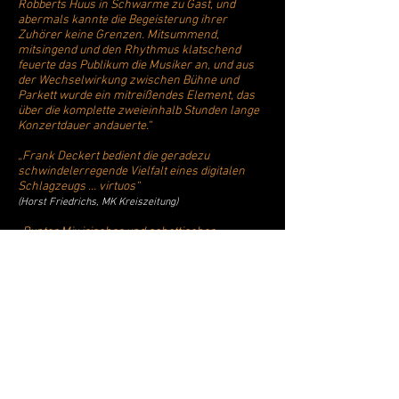
Robberts Huus in Schwarme zu Gast, und
abermals kannte die Begeisterung ihrer
Zuhörer keine Grenzen. Mitsummend,
mitsingend und den Rhythmus klatschend
feuerte das Publikum die Musiker an, und aus
der Wechselwirkung zwischen Bühne und
Parkett wurde ein mitreißendes Element, das
über die komplette zweieinhalb Stunden lange
Konzertdauer andauerte.“
„Frank Deckert bedient die geradezu
schwindelerregende Vielfalt eines digitalen
Schlagzeugs … virtuos“
(Horst Friedrichs, MK Kreiszeitung)
„Bunter Mix irischer und schottischer
Folksongs…, … launig moderiert, zumeist in
eigenen Interpretationen und begleitet von
kleinen Anekdoten und Geschichten“
„ Das Programm war abwechslungsreich und
steigerte sich … zu einem ordentlichen irisch-
schottischen Partyabend“
Es „wurde eifrig an den Plätzen mitgeklatscht,
… mitunter auch lautstark mitgesungen."