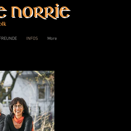
 Norrie
olk
FREUNDE
INFOS
More