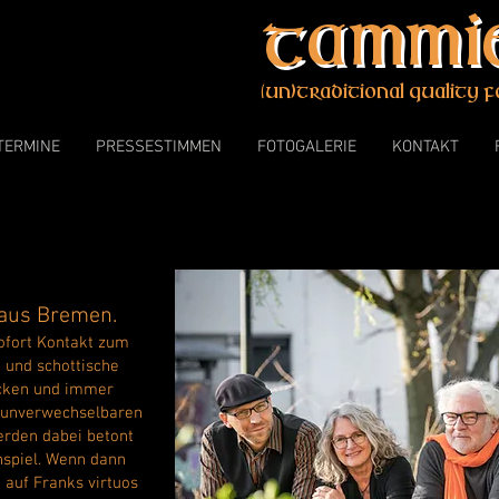
Tammie
(un)traditional quality f
TERMINE
PRESSESTIMMEN
FOTOGALERIE
KONTAKT
d aus Bremen.
sofort Kontakt zum
e und schottische
ücken und immer
 unverwechselbaren
rden dabei betont
enspiel. Wenn dann
 auf Franks virtuos