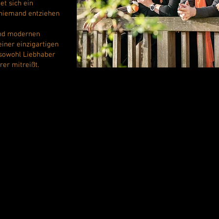
et sich ein
 niemand entziehen
und modernen
iner einzigartigen
 sowohl Liebhaber
rer mitreißt.