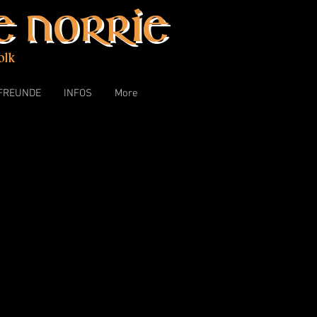
 Norrie
olk
FREUNDE
INFOS
More