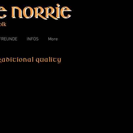
 Norrie
olk
FREUNDE
INFOS
More
aditional Quality