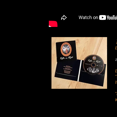
"
"
K