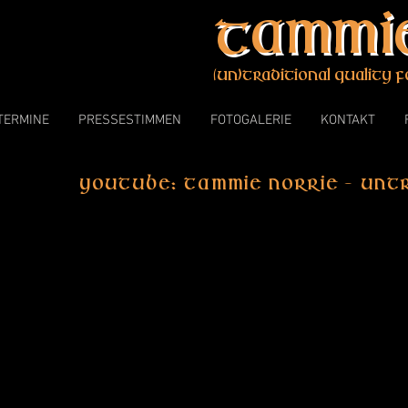
Tammie
(un)traditional quality f
TERMINE
PRESSESTIMMEN
FOTOGALERIE
KONTAKT
Ik
youtube: Tammie Norrie - untr